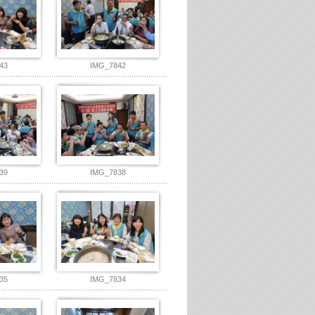
43
IMG_7842
39
IMG_7838
35
IMG_7834