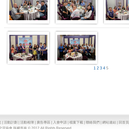
1
2
3
4
5
息
|
活動計劃
|
活動相簿
|
廣告專區
|
入會申請
|
檔案下載
|
聯絡我們
|
網站連結
|
回首頁
版權所有 © 2012 All Rights Reserved.