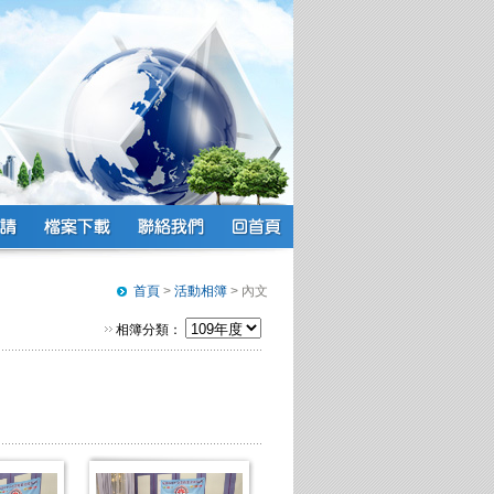
首頁
>
活動相簿
> 內文
相簿分類：