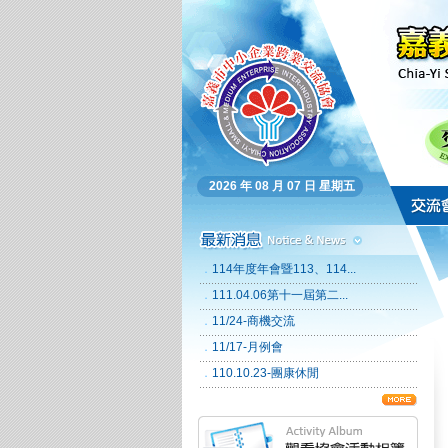
2026 年 08 月 07 日 星期五
．
114年度年會暨113、114...
．
111.04.06第十一屆第二...
．
11/24-商機交流
．
11/17-月例會
．
110.10.23-團康休閒