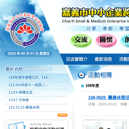
2026 年 08 月 07 日 星期五
．
114年度年會暨113、114...
．
111.04.06第十一屆第二...
108年度
．
11/24-商機交流
108-0929_團康休
．
11/17-月例會
日期：2019-10-01 張數
．
110.10.23-團康休閒